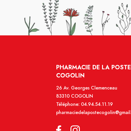
PHARMACIE DE LA POSTE 
COGOLIN
26 Av. Georges Clemenceau
83310 COGOLIN
Téléphone:
04.94.54.11.19
pharmaciedelapostecogolin@gmail