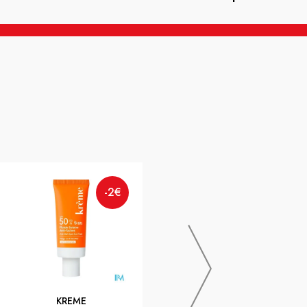
-2€
BODY GUARD
-2€
BODYGUARD SOL HYDROAL
MONOI 100ML
KREME