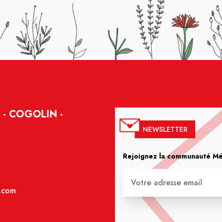
- COGOLIN -
NEWSLETTER
Rejoignez la communauté Méd
.com