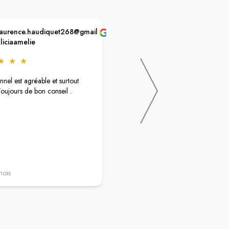
aurence.haudiquet268@gmail.com
STEPHANIE DEHESDIN
liciaamelie
★
★
★
★
★
★
★
★
Super pharmacie avec des personn
nnel est agréable et surtout
qui ont toujours le sourire et qui
Toujours de bon conseil .
renseignent très bien
il y a 6 mois
mois