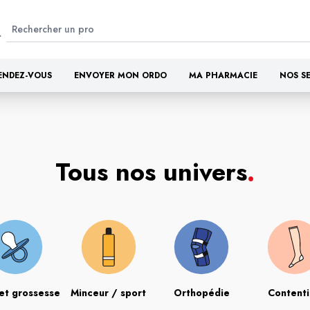
ENDEZ-VOUS
ENVOYER MON ORDO
MA PHARMACIE
NOS S
Tous nos univers
.
et grossesse
Minceur / sport
Orthopédie
Content