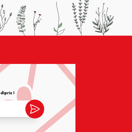
iprix !