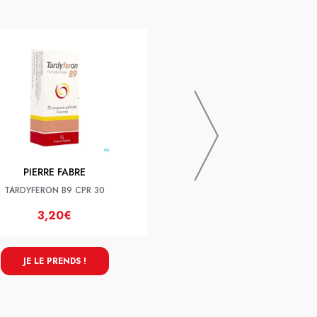
PRANAROM
Pranarom Aromaforce Bio Spray
15ml
PIERRE FABRE
TARDYFERON B9 CPR 30
3,20€
8,50€
JE LE PRENDS !
JE LE PRENDS !