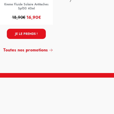
Kreme Fluide Solaire Antitaches
Spf50 40ml
18,90€
16,90€
4,95€
2,95€
JE LE PRENDS !
JE LE PRENDS !
Toutes nos promotions