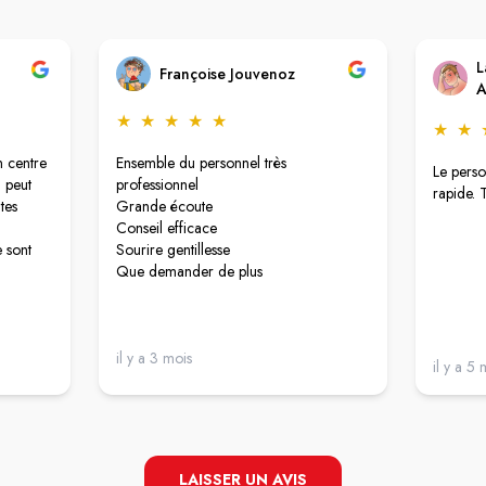
L
Françoise Jouvenoz
A
★
★
★
★
★
★
★
n centre
Ensemble du personnel très
Le perso
n peut
professionnel
rapide. 
tes
Grande écoute
Conseil efficace
e sont
Sourire gentillesse
Que demander de plus
il y a 3 mois
il y a 5 
LAISSER UN AVIS