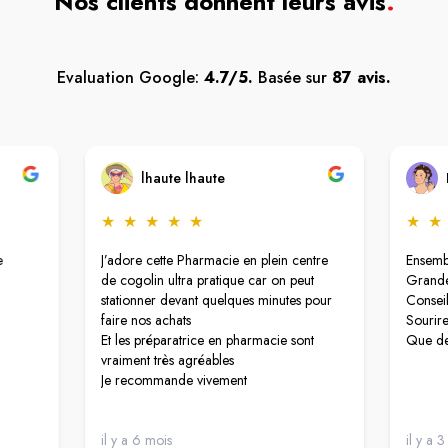
Nos clients donnent leurs avis
.
Evaluation Google:
4.7/5.
Basée sur
87 avis.
lhaute lhaute
★
★
★
★
★
★
★
e
J’adore cette Pharmacie en plein centre
Ensembl
de cogolin ultra pratique car on peut
Grande
stationner devant quelques minutes pour
Conseil
faire nos achats
Sourire
Et les préparatrice en pharmacie sont
Que de
vraiment très agréables
Je recommande vivement
il y a 6 mois
il y a 