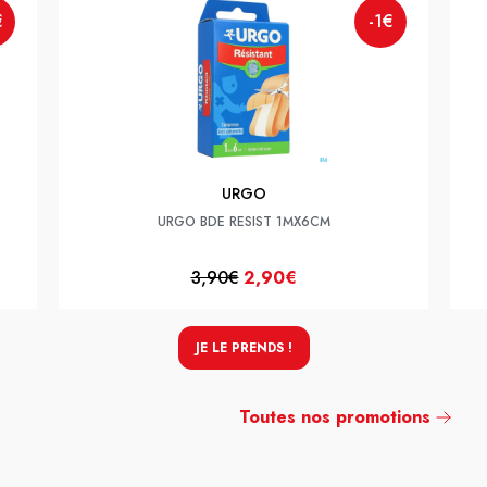
€
-1€
URGO
URGO BDE RESIST 1MX6CM
3,90€
2,90€
JE LE PRENDS !
Toutes nos promotions