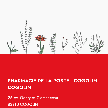
PHARMACIE DE LA POSTE - COGOLIN -
COGOLIN
26 Av. Georges Clemenceau
83310 COGOLIN