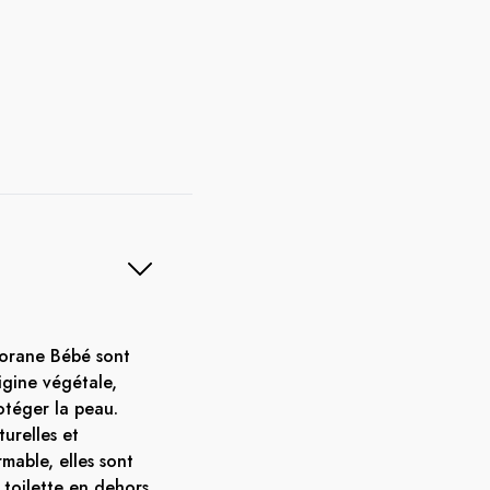
lorane Bébé sont
igine végétale,
rotéger la peau.
turelles et
mable, elles sont
a toilette en dehors