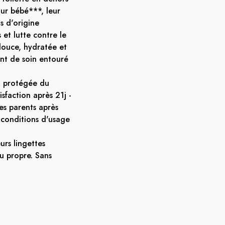
our bébé***, leur
s d'origine
 et lutte contre le
douce, hydratée et
t de soin entouré
t protégée du
sfaction après 21j -
des parents après
 conditions d'usage
urs lingettes
u propre. Sans