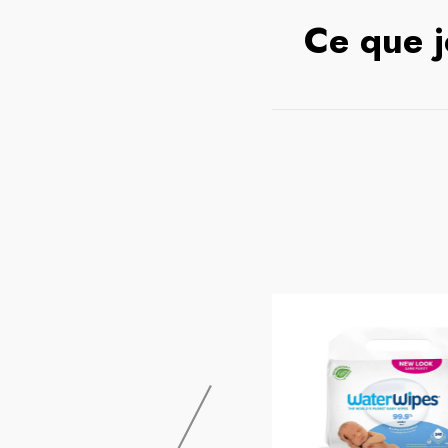
Ce que j
WATER WIPES
Waterwipes Lingette Bebe
Compostable 60