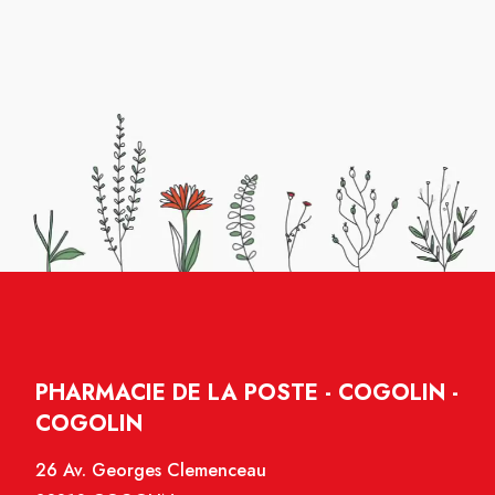
PHARMACIE DE LA POSTE - COGOLIN -
COGOLIN
26 Av. Georges Clemenceau