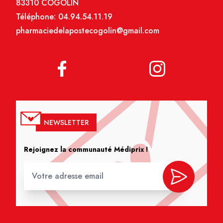
83310 COGOLIN
Téléphone:
04.94.54.11.19
pharmaciedelapostecogolin@gmail.com
NEWSLETTER
Rejoignez la communauté Médiprix !