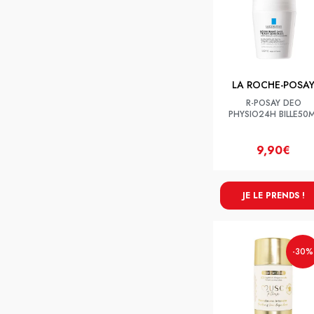
LA ROCHE-POSA
R-POSAY DEO
PHYSIO24H BILLE50M
9,90€
JE LE PRENDS !
-30%