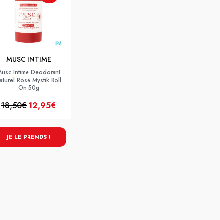
MUSC INTIME
usc Intime Deodorant
aturel Rose Mystik Roll
On 50g
18,50€
12,95€
JE LE PRENDS !