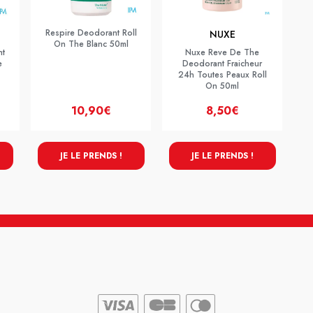
Respire Deodorant Roll
NUXE
On The Blanc 50ml
nt
Nuxe Reve De The
e
Deodorant Fraicheur
24h Toutes Peaux Roll
On 50ml
10,90€
8,50€
JE LE PRENDS !
JE LE PRENDS !