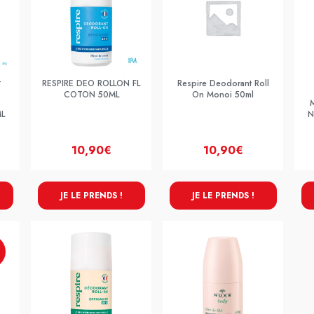
RESPIRE DEO ROLLON FL
Respire Deodorant Roll
Y
COTON 50ML
On Monoi 50ml
M
L
N
10,90€
10,90€
JE LE PRENDS !
JE LE PRENDS !