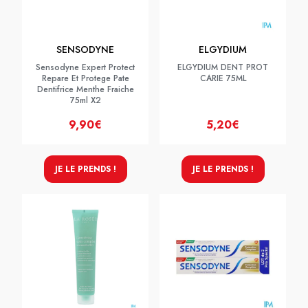
SENSODYNE
ELGYDIUM
Sensodyne Expert Protect
ELGYDIUM DENT PROT
Repare Et Protege Pate
CARIE 75ML
Dentifrice Menthe Fraiche
75ml X2
9,90€
5,20€
JE LE PRENDS !
JE LE PRENDS !