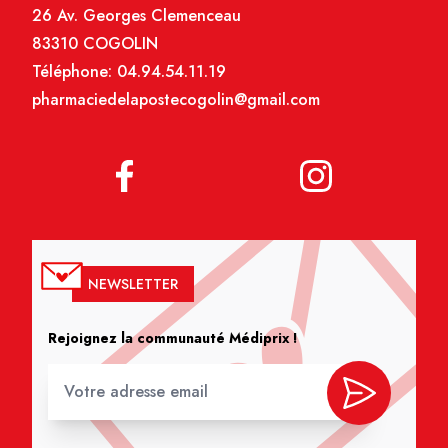
26 Av. Georges Clemenceau
83310 COGOLIN
Téléphone:
04.94.54.11.19
pharmaciedelapostecogolin@gmail.com
NEWSLETTER
Rejoignez la communauté Médiprix !