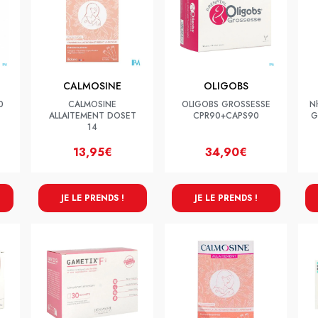
CALMOSINE
OLIGOBS
0
CALMOSINE
OLIGOBS GROSSESSE
Nh
ALLAITEMENT DOSET
CPR90+CAPS90
G
14
13,95€
34,90€
JE LE PRENDS !
JE LE PRENDS !