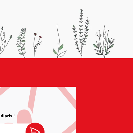
iprix !