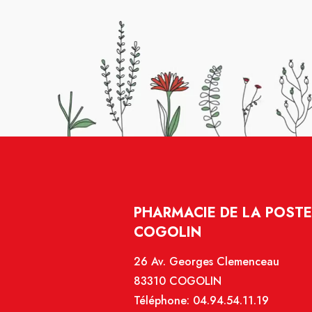
PHARMACIE DE LA POSTE 
COGOLIN
26 Av. Georges Clemenceau
83310 COGOLIN
Téléphone:
04.94.54.11.19