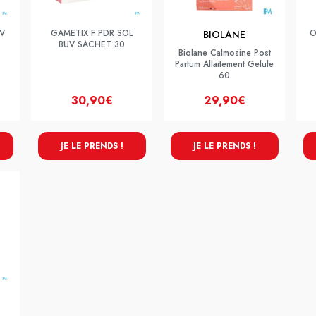
V
GAMETIX F PDR SOL
O
BIOLANE
BUV SACHET 30
Biolane Calmosine Post
Partum Allaitement Gelule
60
30,90€
29,90€
JE LE PRENDS !
JE LE PRENDS !