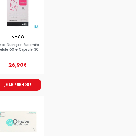
NHCO
co Nutragest Maternite
elule 60 + Capsule 30
26,90€
JE LE PRENDS !