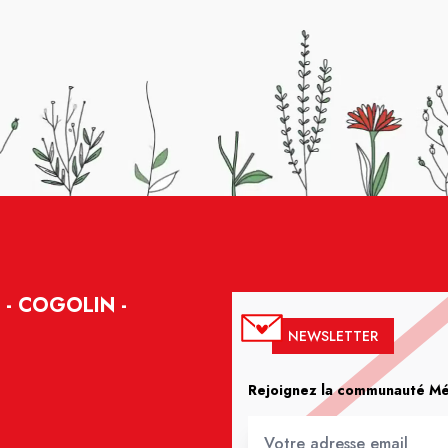
- COGOLIN -
NEWSLETTER
Rejoignez la communauté Méd