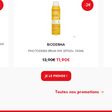
€
-2€
0ml
BIODERMA
PHOTODERM BRUM INV SPF50+ 150ML
13,90€
11,90€
JE LE PRENDS !
Toutes nos promotions