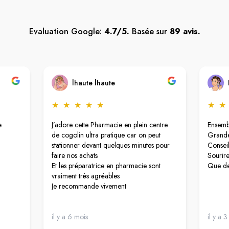
Evaluation Google:
4.7/5.
Basée sur
89 avis.
lhaute lhaute
★
★
★
★
★
★
★
e
J’adore cette Pharmacie en plein centre
Ensembl
de cogolin ultra pratique car on peut
Grande
stationner devant quelques minutes pour
Conseil
faire nos achats
Sourire
Et les préparatrice en pharmacie sont
Que de
vraiment très agréables
Je recommande vivement
il y a 6 mois
il y a 