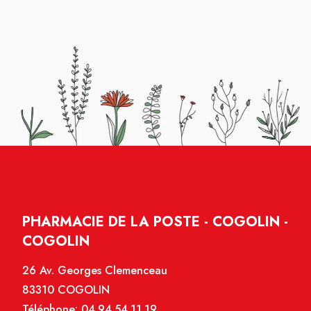
PHARMACIE DE LA POSTE - COGOLIN -
COGOLIN
26 Av. Georges Clemenceau
83310 COGOLIN
Téléphone:
04.94.54.11.19