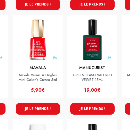
JE LE PRENDS !
JE LE PRENDS !
MAVALA
MANUCURIST
Mavala Vernis A Ongles
GREEN FLASH VAO RED
M
Mini Color's Cuzco 5ml
VELVET 15ML
5,90€
19,00€
JE LE PRENDS !
JE LE PRENDS !