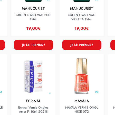
MANUCURIST
MANUCURIST
GREEN FLASH VAO PULP
GREEN FLASH VAO
15ML
VIOLETA 15ML
19,00€
19,00€
JE LE PRENDS !
JE LE PRENDS !
ECRINAL
MAVALA
LE
Ecrinal Vernis Ongles
MAVALA VERNIS ONGL
M
Amer Fl 10ml 20218
NICE 072