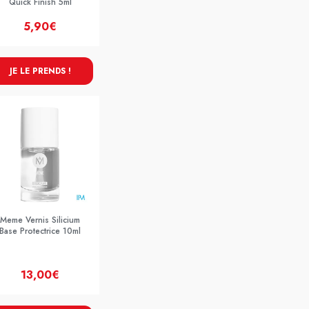
Quick Finish 5ml
5,90€
JE LE PRENDS !
Meme Vernis Silicium
Base Protectrice 10ml
13,00€