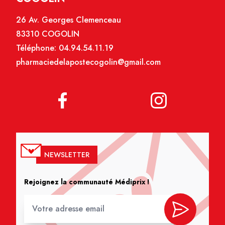
26 Av. Georges Clemenceau
83310 COGOLIN
Téléphone:
04.94.54.11.19
pharmaciedelapostecogolin@gmail.com
NEWSLETTER
Rejoignez la communauté Médiprix !