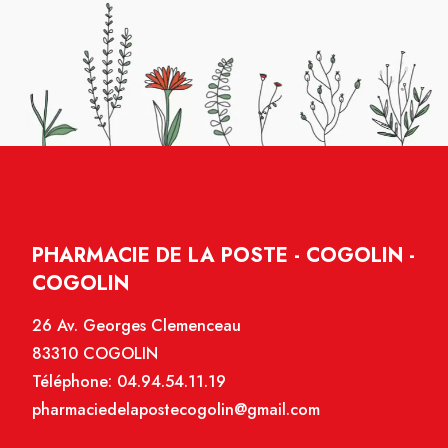
PHARMACIE DE LA POSTE - COGOLIN -
COGOLIN
26 Av. Georges Clemenceau
83310 COGOLIN
Téléphone:
04.94.54.11.19
pharmaciedelapostecogolin@gmail.com