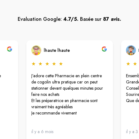
Evaluation Google:
4.7/5.
Basée sur
87 avis.
lhaute lhaute
★
★
★
★
★
★
★
e
J’adore cette Pharmacie en plein centre
Ensembl
de cogolin ultra pratique car on peut
Grande
stationner devant quelques minutes pour
Conseil
faire nos achats
Sourire
Et les préparatrice en pharmacie sont
Que de
vraiment très agréables
Je recommande vivement
il y a 6 mois
il y a 