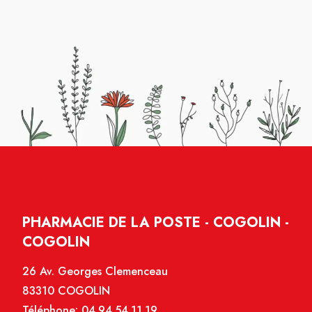
PHARMACIE DE LA POSTE - COGOLIN -
COGOLIN
26 Av. Georges Clemenceau
83310 COGOLIN
Téléphone:
04.94.54.11.19