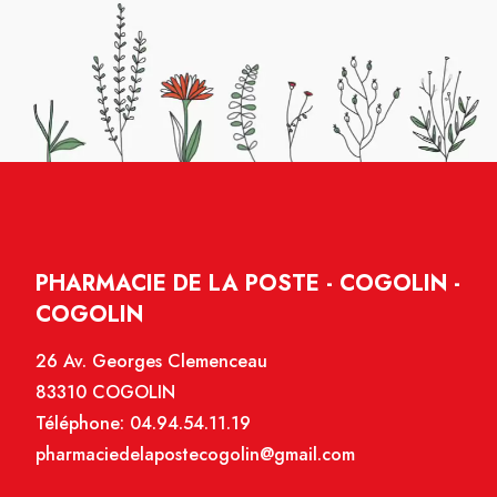
PHARMACIE DE LA POSTE - COGOLIN -
COGOLIN
26 Av. Georges Clemenceau
83310 COGOLIN
Téléphone:
04.94.54.11.19
pharmaciedelapostecogolin@gmail.com