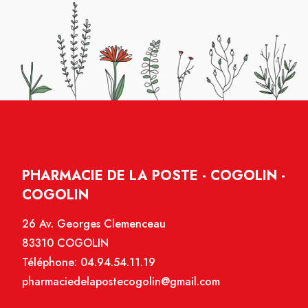
PHARMACIE DE LA POSTE - COGOLIN -
COGOLIN
26 Av. Georges Clemenceau
83310 COGOLIN
Téléphone:
04.94.54.11.19
pharmaciedelapostecogolin@gmail.com