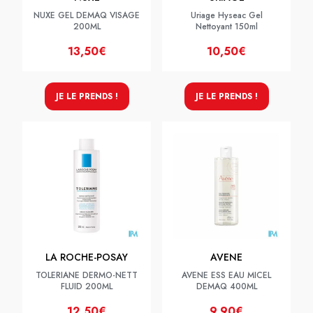
NUXE GEL DEMAQ VISAGE
Uriage Hyseac Gel
200ML
Nettoyant 150ml
13,50€
10,50€
JE LE PRENDS !
JE LE PRENDS !
LA ROCHE-POSAY
AVENE
TOLERIANE DERMO-NETT
AVENE ESS EAU MICEL
FLUID 200ML
DEMAQ 400ML
12,50€
9,90€