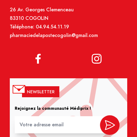
26 Av. Georges Clemenceau
83310 COGOLIN
Téléphone:
04.94.54.11.19
pharmaciedelapostecogolin@gmail.com
NEWSLETTER
Rejoignez la communauté Médiprix !