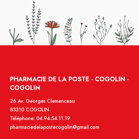
PHARMACIE DE LA POSTE - COGOLIN -
COGOLIN
26 Av. Georges Clemenceau
83310 COGOLIN
Téléphone:
04.94.54.11.19
pharmaciedelapostecogolin@gmail.com