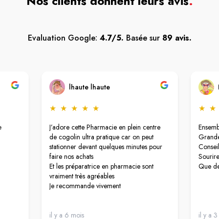
Nos clients donnent leurs avis
.
Evaluation Google:
4.7/5.
Basée sur
89 avis.
lhaute lhaute
★
★
★
★
★
★
★
e
J’adore cette Pharmacie en plein centre
Ensembl
de cogolin ultra pratique car on peut
Grande
stationner devant quelques minutes pour
Conseil
faire nos achats
Sourire
Et les préparatrice en pharmacie sont
Que de
vraiment très agréables
Je recommande vivement
il y a 6 mois
il y a 