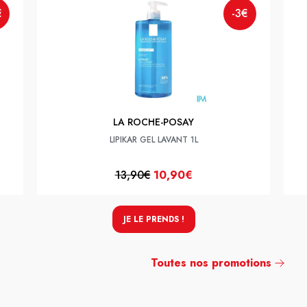
€
-3€
LA ROCHE-POSAY
LIPIKAR GEL LAVANT 1L
13,90€
10,90€
JE LE PRENDS !
Toutes nos promotions