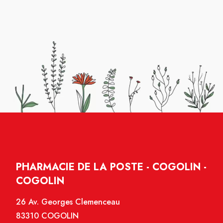
PHARMACIE DE LA POSTE - COGOLIN -
COGOLIN
26 Av. Georges Clemenceau
83310 COGOLIN