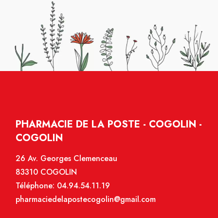
PHARMACIE DE LA POSTE - COGOLIN -
COGOLIN
26 Av. Georges Clemenceau
83310 COGOLIN
Téléphone:
04.94.54.11.19
pharmaciedelapostecogolin@gmail.com